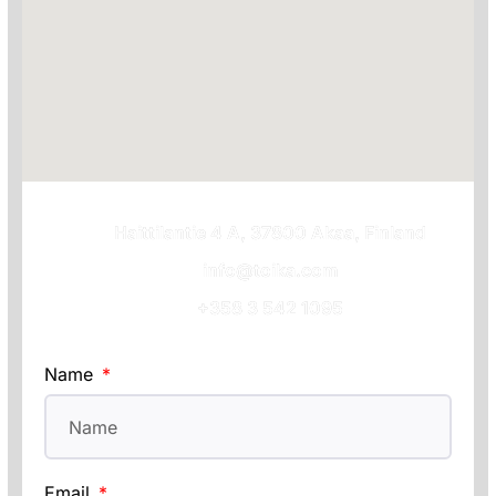
Haittilantie 4 A, 37800 Akaa, Finland
info@toika.com
+358 3 542 1095
Name
Email