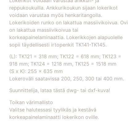
Lokerikot voidaan varustaa ankkuri- ja
reppukoukuilla. Ankkurikoukun sijaan lokerikot
voidaan varustaa myös henkaritangolla.
Lokerikoiden runko on lakattua massiivikoivua. Ovi
on lakattua massiivikoivua tai
korkeapainelaminaattia. Lokerikkojen alapuolelle
sopii täydellisesti irtopenkit TK141-TK145.
(L): TK121 = 318 mm; TK122 = 618 mm; TK123 =
918 mm; TK124 = 1218 mm, TK125 = 1518 mm
(S x K): 255 x 635 mm
Lokeroväli saatavissa 200, 250, 300 tai 400 mm.
Suunnittelija, lataa tästä dwg- tai dxf-kuva!
Toikan värimallisto
Valitse halutessasi tyylikäs ja kestävä
korkeapainelaminaatti lokerikon oville.