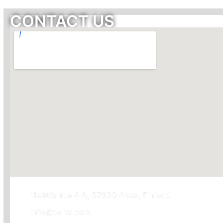
CONTACT US
Haittilantie 4 A, 37800 Akaa, Finland
info@toika.com