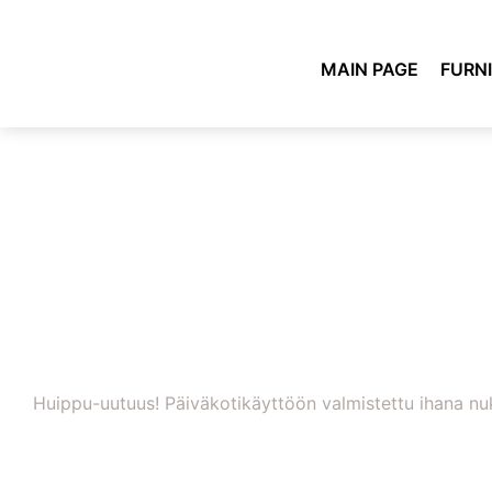
MAIN PAGE
FURN
Huippu-uutuus! Päiväkotikäyttöön valmistettu ihana nu