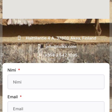
Haittilantie 4 A, 37800 Akaa, Finland
info@toika.com
+358 3 542 1095
Nimi
Email