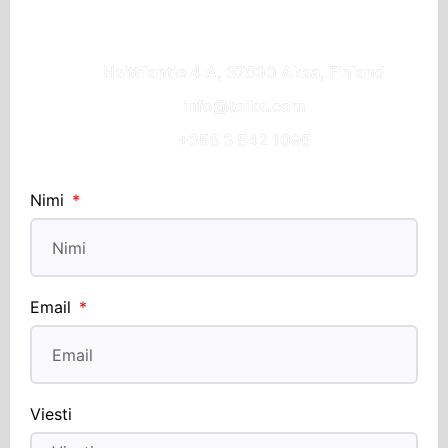
Haittilantie 4 A, 37800 Akaa, Finland
info@toika.com
+358 3 542 1095
Nimi
Email
Viesti